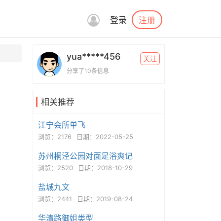
注册
登录
yua*****456
关注
分享了10条信息
相关推荐
江宁会所单飞
浏览：2176
日期：2022-05-25
苏州桐泾公园对面足浴爽记
浏览：2520
日期：2018-10-29
盐城九文
浏览：2441
日期：2019-08-24
华清路御姐类型