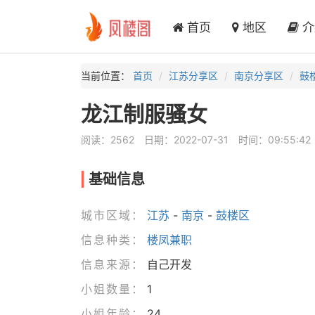
首页
地区
介
当前位置：
首页
江苏分享区
南京分享区
鼓
龙江制服骚女
阅读：2562
日期：2022-07-31
时间：09:55:42
基础信息
城市区域：
江苏
-
南京
-
鼓楼区
信息种类：
楼凤兼职
信息来源：
自己开发
小姐数量：
1
小姐年龄：
24