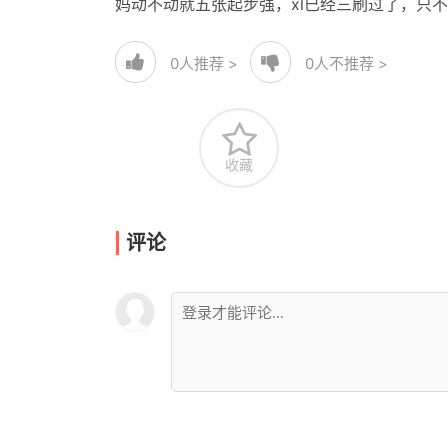
妈动不动就五张起步强，xl已经三刷过了，只
0
人推荐 >
0
人不推荐 >
收藏
评论