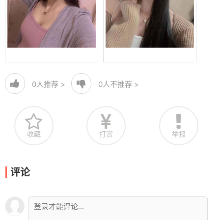
0
人推荐 >
0
人不推荐 >
收藏
打赏
举报
评论