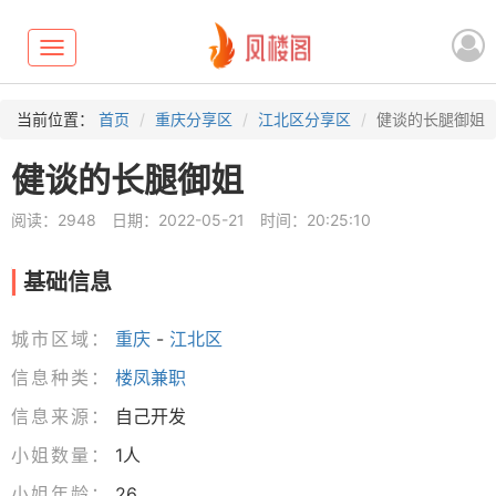
Toggle
navigation
当前位置：
首页
重庆分享区
江北区分享区
健谈的长腿御姐
健谈的长腿御姐
阅读：2948
日期：2022-05-21
时间：20:25:10
基础信息
城市区域：
重庆
-
江北区
信息种类：
楼凤兼职
信息来源：
自己开发
小姐数量：
1人
小姐年龄：
26