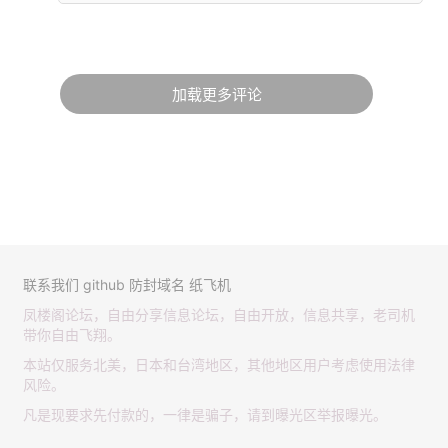
加载更多评论
联系我们
github
防封域名
纸飞机
凤楼阁论坛，自由分享信息论坛，自由开放，信息共享，老司机
带你自由飞翔。
本站仅服务北美，日本和台湾地区，其他地区用户考虑使用法律
风险。
凡是现要求先付款的，一律是骗子，请到曝光区举报曝光。