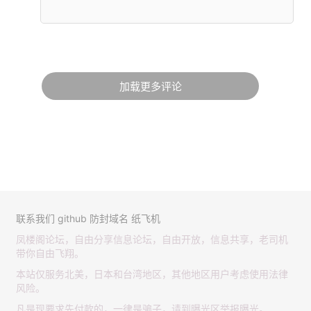
加载更多评论
联系我们
github
防封域名
纸飞机
凤楼阁论坛，自由分享信息论坛，自由开放，信息共享，老司机
带你自由飞翔。
本站仅服务北美，日本和台湾地区，其他地区用户考虑使用法律
风险。
凡是现要求先付款的，一律是骗子，请到曝光区举报曝光。