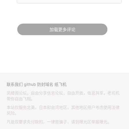
加载更多评论
联系我们
github
防封域名
纸飞机
凤楼阁论坛，自由分享信息论坛，自由开放，信息共享，老司机
带你自由飞翔。
本站仅服务北美，日本和台湾地区，其他地区用户考虑使用法律
风险。
凡是现要求先付款的，一律是骗子，请到曝光区举报曝光。