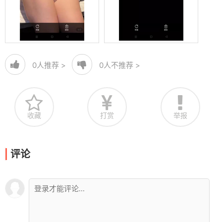
0
人推荐 >
0
人不推荐 >
收藏
打赏
举报
评论