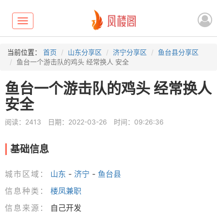
Toggle
navigation
当前位置：
首页
山东分享区
济宁分享区
鱼台县分享区
鱼台一个游击队的鸡头 经常换人 安全
鱼台一个游击队的鸡头 经常换人
安全
阅读：2413
日期：2022-03-26
时间：09:26:36
基础信息
城市区域：
山东
-
济宁
-
鱼台县
信息种类：
楼凤兼职
信息来源：
自己开发