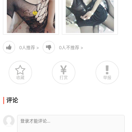
0
人推荐 >
0
人不推荐 >
收藏
打赏
举报
评论