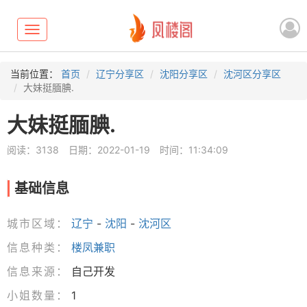
Toggle
navigation
当前位置：
首页
辽宁分享区
沈阳分享区
沈河区分享区
大妹挺腼腆.
大妹挺腼腆.
阅读：3138
日期：2022-01-19
时间：11:34:09
基础信息
城市区域：
辽宁
-
沈阳
-
沈河区
信息种类：
楼凤兼职
信息来源：
自己开发
小姐数量：
1