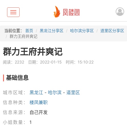
Toggle
navigation
当前位置：
首页
黑龙江分享区
哈尔滨分享区
道里区分享区
群力王府井爽记
群力王府井爽记
阅读：2232
日期：2022-01-15
时间：15:10:22
基础信息
城市区域：
黑龙江
-
哈尔滨
-
道里区
信息种类：
楼凤兼职
信息来源：
自己开发
小姐数量：
1