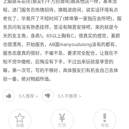
上脑驱车前往(狼友们千万别酒驾)跟其他店一样，基本流
程，进门服务员热情招待，换鞋进房间，说实话环境有点
老化了，毕竟开了不短时间了(蚌埠第一家指压会所吧)，服
务员问有没有熟悉技师，答没有随意安排吧，来的就是今
天的女主角，身高1。65以上胸有C，很真实的感觉，素颜
也很漂亮，开始服务，AB面manyoudulong该有的都有，
服务态度真的很好，不催不急，要求完全配合，让我在不
知不觉中缴枪，后悔没有下手，不过出来玩就是享受的
嘛，第一次写，写的不够好，具体狼友们有机会自己去体
验一番，绝对物超所值。
0
人推荐 >
0
人不推荐 >
收藏
打赏
举报