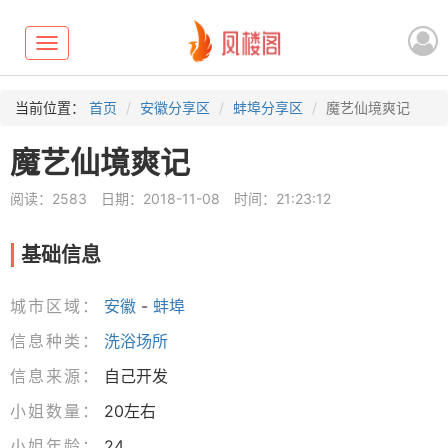
Toggle
navigation
当前位置：
首页
安徽分享区
蚌埠分享区
魔艺仙境爽记
魔艺仙境爽记
阅读：2583
日期：2018-11-08
时间：21:23:12
基础信息
城市区域：
安徽
-
蚌埠
信息种类：
洗浴场所
信息来源：
自己开发
小姐数量：
20左右
小姐年龄：
24