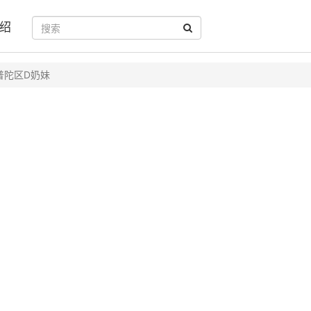
绍
普陀区D奶妹