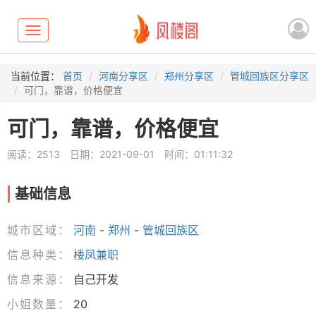
Toggle
navigation
当前位置：
首页
河南分享区
郑州分享区
管城回族区分享区
可门，靠谱，价格便宜
可门，靠谱，价格便宜
阅读：2513
日期：2021-09-01
时间：01:11:32
基础信息
城市区域：
河南
-
郑州
-
管城回族区
信息种类：
楼凤兼职
信息来源：
自己开发
小姐数量：
20