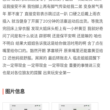
话我接受不来 我怕脚上再有脚气传染给我二弟 变身屌气青
年 那不废了 直接变软表示跳过这一趴 口硬之后戴上雨衣
插入 就当健身了开展了20分钟的活塞运动后出货。等我洗
完回床上穿衣服 发现大姐床头柜上有一小杯黄豆 我就好奇
问了问是有什么说法 辟邪啊 还是保平安啊 还是嘛的 咱也
不明白 结果大姐姐告诉我这是给你做活时用的啊 含了点在
嘴里给你口的。豁然开朗 茅塞顿开 原来嘴里还能塞黄豆给
口 还他妈挺舒服。屌屌的 最后转账走人 临走姐姐提醒下
次一定带现金 一定带现金 一定带现金 重要的事情说三变
也是对各位狼友的提醒 出来玩安全第一
图片信息