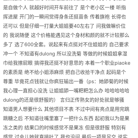
是自做个人 就越好时间开车前往了 是个老小区一楼 听指
挥进屋 开门的一瞬间觉得身条还挺苗条 传着旗袍 长得也
还可以 但是仔细一打量大姐姐要40左右了 问我做嘛价位
的 我说随便 这个价格能遇见这个身材和颜的就不计较那么
多了 选了600全套。说起来有点挺对不住姐姐的 自己要求
冲一个 不知道有dulong 所以没洗菊 等做的时候姐姐拿湿
巾给我擦屁眼 搞得我还挺不好意思的 本着一个职业piaoke
的素质是 绝不给小姐添麻烦 把自己收拾干净点 起码是个
尊重 毕竟花点钱就让你疯狂输出一番（ps：她舔菊的时候
我心理一直担心没洗 让姐姐舔一嘴粑粑怎么办 哈哈哈哈哈
dulong的还是很舒服的） 言归正传熟女的好处就是够骚
知道男人想要什么 其他项目不表 不过中间有亮点是用完跳
跳糖之后 不知道往嘴里塞了一把什么东西 起初我以为是果
冻之类的 结果口的时候感觉不是果冻 但是很舒服 特别有
感觉 过会儿她就直接吐了 我也没问 最后一项是足交 说实