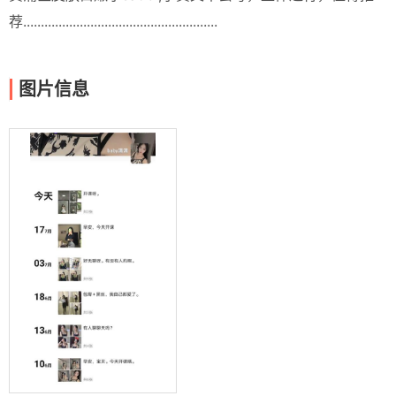
荐.......................................................
图片信息