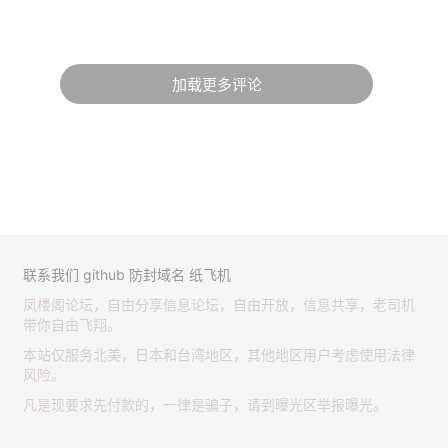
加载更多评论
联系我们
github
防封域名
纸飞机
凤楼阁论坛，自由分享信息论坛，自由开放，信息共享，老司机
带你自由飞翔。
本站仅服务北美，日本和台湾地区，其他地区用户考虑使用法律
风险。
凡是现要求先付款的，一律是骗子，请到曝光区举报曝光。