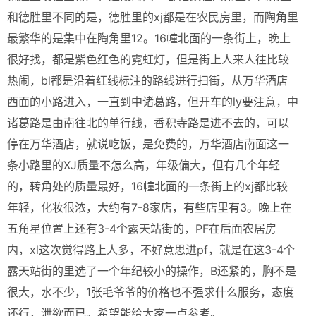
和德胜里不同的是，德胜里的xj都是在农民房里，而陶角里
最繁华的是集中在陶角里12。16幢北面的一条街上，晚上
很好找，都是紫色红色的霓虹灯，但是街上人来人往比较
热闹，bl都是沿着红线标注的路线进行扫街，从万华酒店
西面的小路进入，一直到中诸葛路，但开车的ly要注意，中
诸葛路是由南往北的单行线，香积寺路是进不去的，可以
停在万华酒店，就说吃饭，是免费的，万华酒店南面这一
条小路里的XJ质量不怎么高，年级偏大，但有几个年轻
的，转角处的质量最好，16幢北面的一条街上的xj都比较
年轻，化妆很浓，大约有7-8家店，有些店里有3。晚上在
五角星位置上还有3-4个露天站街的，PF在后面农居房
内，xl这次觉得路上人多，不好意思进pf，就是在这3-4个
露天站街的里选了一个年纪较小的操作，B还紧的，胸不是
很大，水不少，1张毛爷爷的价格也不强求什么服务，态度
还行，泄欲而已。希望能给大家一点参考。