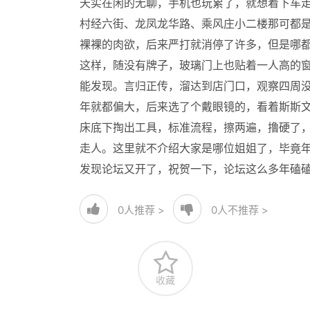
天实在闲的无聊，手机也玩累了，就想着下车
村经六街、龙凤龙华路、乘风庄小二楼那可都
裸裸的肉欲，后来严打就消停了许多，但是哪
这样，随没有牌子，玻璃门上也贴着一人高的
能发现。言归正传，溜达到店门口，观察四周
年就都偏大，后来选了个戴眼镜的，看着斯斯文
床底下掏出工具，标准流程，擦两遍，撸硬了
走人。这里就不介绍大家是哪位姐姐了，毕竟
发现论坛又开了，祝贺一下，论坛这么多年磕
0
人推荐 >
0
人不推荐 >
收藏