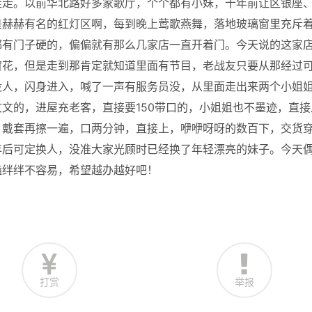
走走。以前华北路好多家歌厅，个个都有小妹，十年前让区银座
是赫赫有名的红灯区啊，每到晚上莺歌燕舞，落地玻璃窗里充斥
都有门子硬的，偏偏就有那么几家店一直开着门。今天说的这家
窗花，但是走到那肯定就知道里面有节目，老战友只要从那经过
没人，闪身进入，喊了一声有服务员没，从里面走出来两个小姐
文的，进屋充老客，直接要150带口的，小姐姐也不墨迹，直接
，戴套再擦一遍，口两分钟，直接上，咿咿呀呀的数百下，交货
年后可定换人，没准大家光顾时已经换了年轻漂亮的妹子。今天
磕绊绊不容易，希望越办越好吧！
打赏
举报