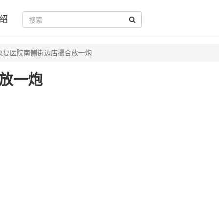
绍
康复医院南侧街边店撮合放一炮
放一炮