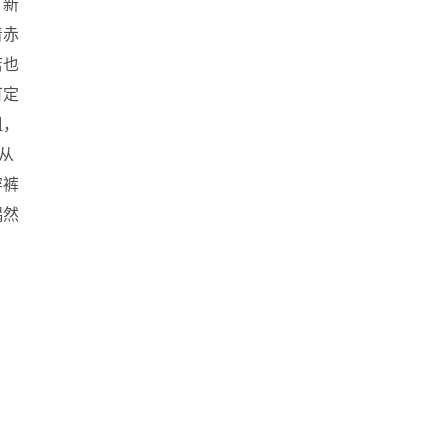
、新
着赤
店也
可定
姐，
从
穿裤
偶然