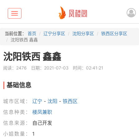
Toggle
navigation
当前位置：
首页
辽宁分享区
沈阳分享区
铁西区分享区
沈阳铁西 鑫鑫
沈阳铁西 鑫鑫
阅读：2476
日期：2021-07-03
时间：02:41:21
基础信息
城市区域：
辽宁
-
沈阳
-
铁西区
信息种类：
楼凤兼职
信息来源：
自己开发
小姐数量：
1