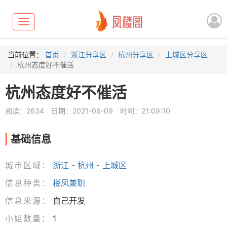
Toggle
navigation
当前位置：
首页
浙江分享区
杭州分享区
上城区分享区
杭州态度好不催活
杭州态度好不催活
阅读：2634
日期：2021-06-09
时间：21:09:10
基础信息
城市区域：
浙江
-
杭州
-
上城区
信息种类：
楼凤兼职
信息来源：
自己开发
小姐数量：
1