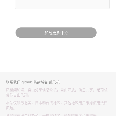
加载更多评论
联系我们
github
防封域名
纸飞机
凤楼阁论坛，自由分享信息论坛，自由开放，信息共享，老司机
带你自由飞翔。
本站仅服务北美，日本和台湾地区，其他地区用户考虑使用法律
风险。
凡是现要求先付款的，一律是骗子，请到曝光区举报曝光。