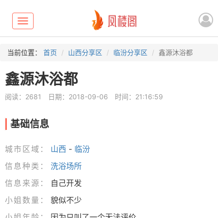
Toggle
navigation
当前位置：
首页
山西分享区
临汾分享区
鑫源沐浴都
鑫源沐浴都
阅读：2681
日期：2018-09-06
时间：21:16:59
基础信息
城市区域：
山西
-
临汾
信息种类：
洗浴场所
信息来源：
自己开发
小姐数量：
貌似不少
小姐年龄：
因为只叫了一个无法评价