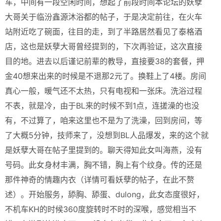
车，中间有一段空闲时间，想起了前段时间本论坛的妖孽
大哥关于临汾鑫源沐浴都的帖子，于是决定前往，在火车
站附近吃了碗面，往目的走，到了半路居然看见了泰格酒
店，这也是妖孽大哥曾经提到的，下次再验证，这次直接
目的地。进去以后谨记前辈的教导，直接要38的套餐，押
金40想来出来的时候是不退那2元了。换鞋上了4楼。房间
真心一般，暖气还不太热，只有电视和一张床。洗浴过程
不表，就是冷，由于BL来的时候不到1点，连搓澡的也没
有，不过算了，咱来这里也不是为了洗澡，回到房间，等
了大概5分钟，技师来了，没想到BL人品爆发，来的这个就
是妖孽大哥在帖子里提到的。聊天得知此女叫海燕，没有
号码。此女身材丰满，胸不错，胸上有个纹身。传的还是
那件神奇的情趣内衣（详情可看妖孽的帖子，在此不赘
述）。开始服务，舔胸、舔蛋、dulong，此女态度很好，
不机车KH的时候360度旋转时不时的深喉，感觉相当不