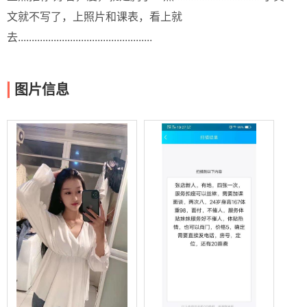
文就不写了，上照片和课表，看上就
去.................................................
图片信息