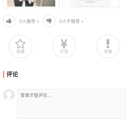
0
人推荐 >
0
人不推荐 >
收藏
打赏
举报
评论