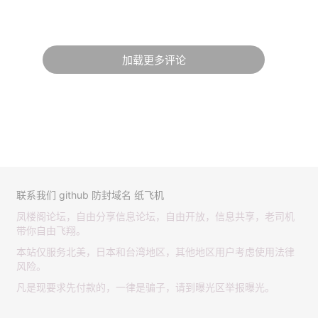
加载更多评论
联系我们
github
防封域名
纸飞机
凤楼阁论坛，自由分享信息论坛，自由开放，信息共享，老司机
带你自由飞翔。
本站仅服务北美，日本和台湾地区，其他地区用户考虑使用法律
风险。
凡是现要求先付款的，一律是骗子，请到曝光区举报曝光。