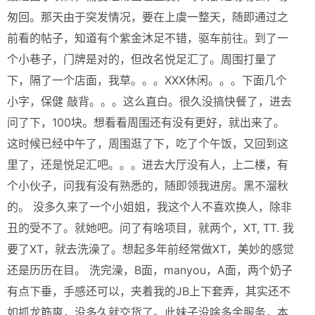
匆回。那天由于突发情况，要在上虞一整天，随即通过之
前看的帖子，知道有个紫金沐足不错，驱车前往。到了一
个小巷子，门牌是对的，但改名悦足汇了。周围打量了
下，隔了一个店面，我草。。。XXX休闲。。。下面几个
小字，保健 敲背。。。这么直白。很久没搞快餐了，进去
问了下，100块。想看看周围还有没有更好，就出来了。
这时候已经中午了，周围逛了下，吃了个午饭，又回到这
里了，还是悦足汇吧。。。进去大厅没有人，上二楼，有
个小伙子，问我有没有熟悉的，随即领我进房。黑不溜秋
的。 没多久来了一个小姐姐，我这个人不喜欢换人，除非
丑的受不了。就她吧。问了有啥项目，就两个，XT, TT. 我
要了XT，就去洗澡了。想起多年前经常做XT，美妙的感觉
还是历历在目。 洗完澡，B面，manyou，A面，两个奶子
有点下垂，手感还可以，夹着我的JB上下套弄，其实还不
如抓龙筋爽，没多久就交货了。此妹子没啥多余服务，本