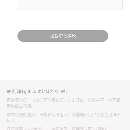
加载更多评论
联系我们
github
防封域名
纸飞机
凤楼阁论坛，自由分享信息论坛，自由开放，信息共享，老司机
带你自由飞翔。
本站仅服务北美，日本和台湾地区，其他地区用户考虑使用法律
风险。
凡是现要求先付款的，一律是骗子，请到曝光区举报曝光。