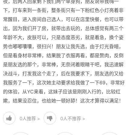
夜，后两人回家剩下我们两个单身狗，朋友说带我嗨一
下，打车来到一条街，整条街只有一下粉红色小灯亮着非
常醒目，进入房间自己选人，可以在店里快餐，也可以带
出，因为我们开了房，就带出去玩的，总体感觉有两三个
年龄不大，皮肤可以，只是态度恶劣，就是着急，换个姿
势也嘟嘟囔囔，很扫兴！朋友让我先选，由于灯光昏暗，
但是看身材非常棒，结果脱了衣服再看，都是赘肉，反倒
是朋友选的那个，非常棒，无奈闭着眼睛干吧，我迅速解
决战斗，打发我这个走了，后在我要求下，朋友选的又给
我服务了一下，这次她主动要求给我做了一下69，非常好
的体验，从YC来看，这妹子应该是刚刚入行的，比较红
嫰，结果没忍住，也给她一顿好舔！这次才算得以满足！
0
人推荐 >
0
人不推荐 >