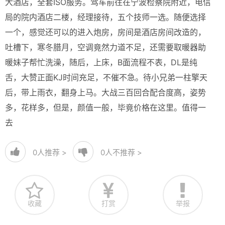
大酒店，全套ISO服务。驾车前往在宁波检察院附近，电信
局的院内酒店二楼，经理接待，五个技师一选。随便选择
一个，感觉还可以的进入炮房，房间是酒店房间改造的，
吐槽下，寒冬腊月，空调竟然力道不足，还需要取暖器助
暖妹子帮忙洗澡，随后，上床，B面流程不表，DL是纯
舌，大赞正面KJ时间充足，不催不急。待小兄弟一柱擎天
后，带上雨衣，翻身上马。大战三百回合配合度高，姿势
多，花样多，但是，颜值一般，毕竟价格在这里。值得一
去
0
人推荐 >
0
人不推荐 >
收藏
打赏
举报