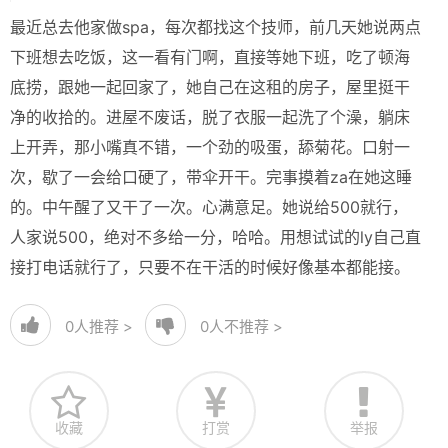
最近总去他家做spa，每次都找这个技师，前几天她说两点
下班想去吃饭，这一看有门啊，直接等她下班，吃了顿海
底捞，跟她一起回家了，她自己在这租的房子，屋里挺干
净的收拾的。进屋不废话，脱了衣服一起洗了个澡，躺床
上开弄，那小嘴真不错，一个劲的吸蛋，舔菊花。口射一
次，歇了一会给口硬了，带伞开干。完事摸着za在她这睡
的。中午醒了又干了一次。心满意足。她说给500就行，
人家说500，绝对不多给一分，哈哈。用想试试的ly自己直
接打电话就行了，只要不在干活的时候好像基本都能接。
0
人推荐 >
0
人不推荐 >
收藏
打赏
举报