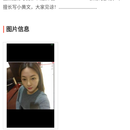
擅长写小黄文，大家见谅！.................................
图片信息