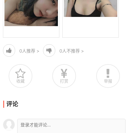
0
人推荐 >
0
人不推荐 >
收藏
打赏
举报
评论