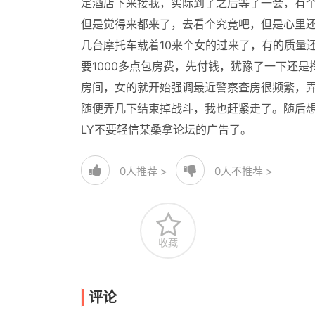
定酒店下来接我，实际到了之后等了一会，有
但是觉得来都来了，去看个究竟吧，但是心里
几台摩托车载着10来个女的过来了，有的质量
要1000多点包房费，先付钱，犹豫了一下还
房间，女的就开始强调最近警察查房很频繁，
随便弄几下结束掉战斗，我也赶紧走了。随后
LY不要轻信某桑拿论坛的广告了。
0
人推荐 >
0
人不推荐 >
收藏
评论