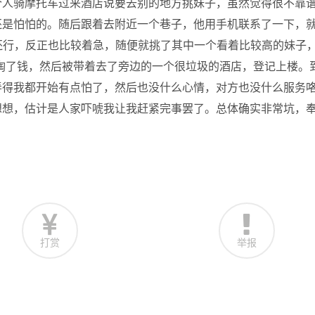
个人骑摩托车过来酒店说要去别的地方挑妹子，虽然觉得很不靠
还是怕怕的。随后跟着去附近一个巷子，他用手机联系了一下，
还行，反正也比较着急，随便就挑了其中一个看着比较高的妹子
是掏了钱，然后被带着去了旁边的一个很垃圾的酒店，登记上楼。
弄得我都开始有点怕了，然后也没什么心情，对方也没什么服务
想想，估计是人家吓唬我让我赶紧完事罢了。总体确实非常坑，
打赏
举报