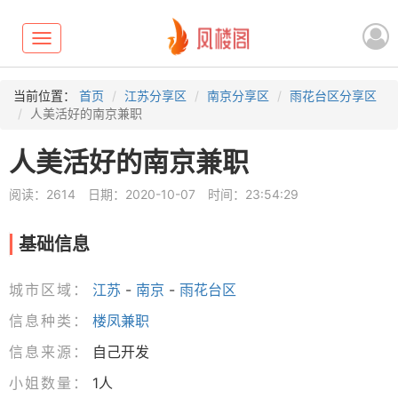
Toggle
navigation
当前位置：
首页
江苏分享区
南京分享区
雨花台区分享区
人美活好的南京兼职
人美活好的南京兼职
阅读：2614
日期：2020-10-07
时间：23:54:29
基础信息
城市区域：
江苏
-
南京
-
雨花台区
信息种类：
楼凤兼职
信息来源：
自己开发
小姐数量：
1人