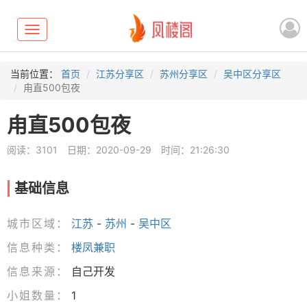
Toggle
navigation
当前位置：
首页
江苏分享区
苏州分享区
吴中区分享区
甪直500包夜
甪直500包夜
阅读：3101
日期：2020-09-29
时间：21:26:30
基础信息
城市区域：
江苏
-
苏州
-
吴中区
信息种类：
楼凤兼职
信息来源：
自己开发
小姐数量：
1