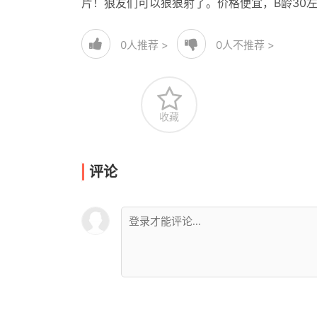
片！狼友们可以狠狠射了。价格便宜，B龄30
0
人推荐 >
0
人不推荐 >
收藏
评论