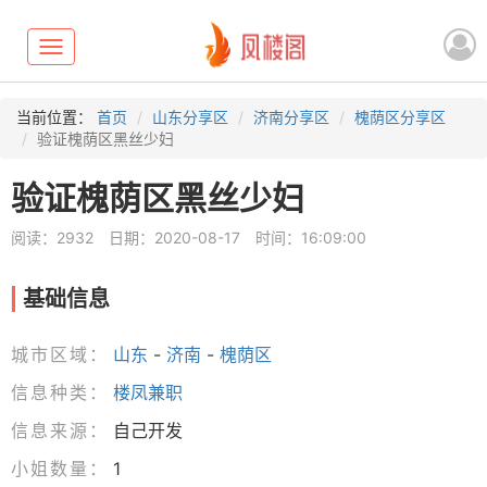
Toggle
navigation
当前位置：
首页
山东分享区
济南分享区
槐荫区分享区
验证槐荫区黑丝少妇
验证槐荫区黑丝少妇
阅读：2932
日期：2020-08-17
时间：16:09:00
基础信息
城市区域：
山东
-
济南
-
槐荫区
信息种类：
楼凤兼职
信息来源：
自己开发
小姐数量：
1