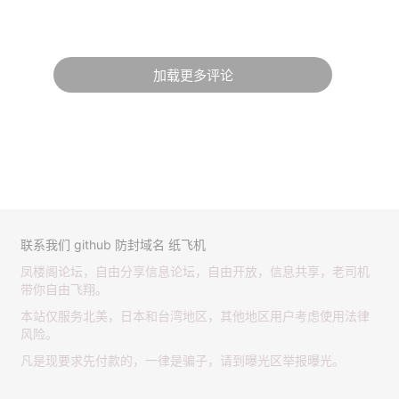
加载更多评论
联系我们
github
防封域名
纸飞机
凤楼阁论坛，自由分享信息论坛，自由开放，信息共享，老司机
带你自由飞翔。
本站仅服务北美，日本和台湾地区，其他地区用户考虑使用法律
风险。
凡是现要求先付款的，一律是骗子，请到曝光区举报曝光。