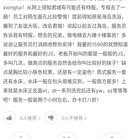
xiongtui！从网上得知君城有可能还有特服，专程去了一
趟！员工对陌生面孔比较警惕！提前得知原是海岛洗浴，
搬到了友谊大街，改名君城！说起以前去过海岛，服务员
告诉我有特服，想去的兄弟，做电梯去九楼十楼客房！多
说说让服务员打消顾虑帮你安排！我要的1590的就想知道
最好的服务和最好的JS，老板开始叫的都是一般般的JS，
多叫几次，做高点的服务自然会给你叫比较好的妹子！缺
点是胸比较小肤色较黑，还是有一定姿色！莞式服务一套
还有水床，水床一般在包头很难见到，一般南方居多！上
来就是水床正反面xt，dl一系列洗完后还有yw，sz等等等
吧！服务一般是两个小时左右，办卡打八折！
0
人推荐 >
0
人不推荐 >