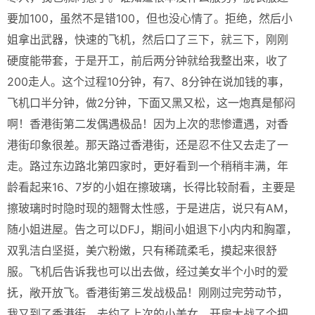
要加100，虽然不是错100，但也没心情了。拒绝，然后小
姐拿出武器，快速的飞机，然后口了三下，就三下，刚刚
硬度能带套，于是开工，前后两分钟就给我整出来，收了
200走人。这个过程10分钟，有7、8分钟在说加钱的事，
飞机口半分钟，做2分钟，下面又黑又松，这一炮真是郁闷
啊！香港街第二发偶遇极品！因为上次的悲惨遭遇，对香
港街印象很差。那天路过香港街，还是忍不住又去走了一
走。路过东边路北第四家时，更好看到一个稍稍丰满，年
龄看起来16、7岁的小姐在擦玻璃，长得比较耐看，主要是
擦玻璃时时隐时现的翘臀太性感，于是进店，说只有AM，
随小姐进屋。告之可以DFJ，期间小姐退下小内内和胸罩，
双乳洁白坚挺，美穴粉嫩，只有稀疏柔毛，摸起来很舒
服。飞机后告诉我也可以出去做，经过美女半个小时的爱
抚，敞开放飞。香港街第三发战极品！刚刚过完劳动节，
我又到了香港街，去约了上次的小美女，开房大战了个把