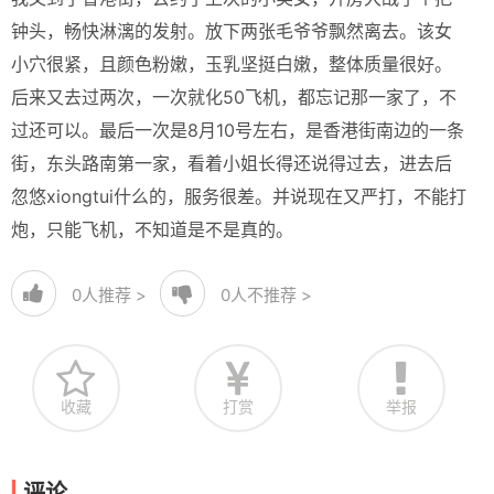
钟头，畅快淋漓的发射。放下两张毛爷爷飘然离去。该女
小穴很紧，且颜色粉嫩，玉乳坚挺白嫩，整体质量很好。
后来又去过两次，一次就化50飞机，都忘记那一家了，不
过还可以。最后一次是8月10号左右，是香港街南边的一条
街，东头路南第一家，看着小姐长得还说得过去，进去后
忽悠xiongtui什么的，服务很差。并说现在又严打，不能打
炮，只能飞机，不知道是不是真的。
0
人推荐 >
0
人不推荐 >
收藏
打赏
举报
评论