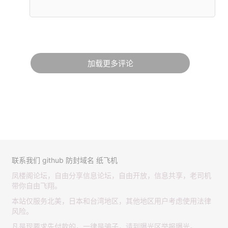
加载更多评论
联系我们
github
防封域名
纸飞机
凤楼阁论坛，自由分享信息论坛，自由开放，信息共享，老司机
带你自由飞翔。
本站仅服务北美，日本和台湾地区，其他地区用户考虑使用法律
风险。
凡是现要求先付款的，一律是骗子，请到曝光区举报曝光。