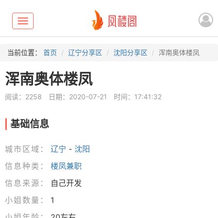
Toggle
navigation
当前位置：
首页
辽宁分享区
沈阳分享区
浑南奥体楼凤
浑南奥体楼凤
阅读：2258
日期：2020-07-21
时间：17:41:32
基础信息
城市区域：
辽宁
-
沈阳
信息种类：
楼凤兼职
信息来源：
自己开发
小姐数量：
1
小姐年龄：
20左右