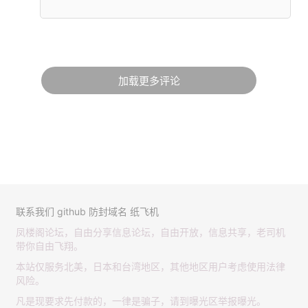
加载更多评论
联系我们
github
防封域名
纸飞机
凤楼阁论坛，自由分享信息论坛，自由开放，信息共享，老司机
带你自由飞翔。
本站仅服务北美，日本和台湾地区，其他地区用户考虑使用法律
风险。
凡是现要求先付款的，一律是骗子，请到曝光区举报曝光。