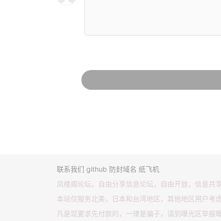
联系我们
github
防封域名
纸飞机
凤楼阁论坛，自由分享信息论坛，自由开放，信息共
本站仅服务北美，日本和台湾地区，其他地区用户考
凡是现要求先付款的，一律是骗子，请到曝光区举报