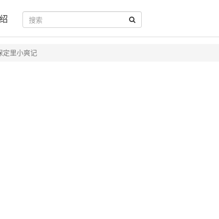
绍
保定里小爽记