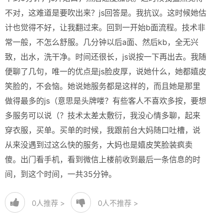
不对，这难道是要吹出来？js回答是。我抗议。这时候她估
计也觉得不好，让我翻过来。回到一开始b面流程。技术非
常一般，不怎么舒服。几分钟以后a面、然后kb，全无兴
致，出水，洗干净。时间还很长，js说按一下再出去。我随
便聊了几句，唯一的优点是js脸皮厚，说她什么，她都嬉皮
笑脸的，不会恼。她说她服务都是这样的，而且她是那里
做得最多的js（意思是头牌喽？有些客人不喜欢多按，要想
多服务可以说（？技术太差太敷衍，我没心情多聊，起来
穿衣服，买单。买单的时候，我跟前台大妈随口吐槽，说
从来没遇到过这么快的服务，大妈也是嬉皮笑脸装疯卖
傻。出门看手机，看到微信上楼前收到最后一条信息的时
间，到这个时间，一共35分钟。
0
人推荐 >
0
人不推荐 >