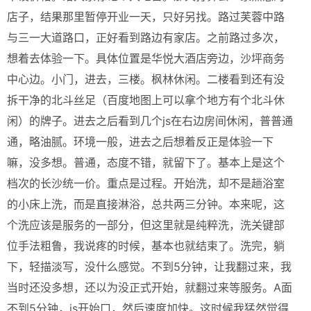
店子，结果那里暂停开业一天，只好另找。路过芙蓉中路
与三一大道路口，正好看到路边有家店。之前路过多次，
想着去体验一下。具体位置是华悦大酒店旁边，沙坪商务
中心边。小门，进去，三楼。枫林休闲。二楼看到还有没
拆干净的北斗丝足（百度地图上可以拿个地方有个北斗休
闲）的牌子。进去之后看到几个js在右边房间休闲，普普通
通，略油腻。环境一般，进去之后想着反正是体验一下
嘛，没多想。普通，态度不错，就留下了。基本上是这个
档次的长沙统一价。重点是过程。开始洗，却不是趟浴室
的小床上洗，而是直接淋浴，总共两三分钟。本来呢，这
个洗应该是服务的一部分，但这里就是纯粹洗，洗关键部
位手法粗鲁，我说疼的时候，基本也就结束了。洗完，躺
下，轻描淡写，没什么感觉。不到5分钟，让我翻过来，我
当时还没多想，还以为没正式开始，就翻过来等服务。A面
不到5分钟，js开始口，然后速度加快。这时候我猛然觉得