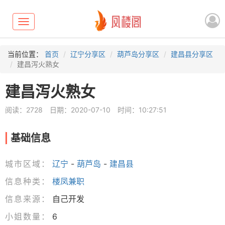
Toggle
navigation
当前位置：
首页
辽宁分享区
葫芦岛分享区
建昌县分享区
建昌泻火熟女
建昌泻火熟女
阅读：2728
日期：2020-07-10
时间：10:27:51
基础信息
城市区域：
辽宁
-
葫芦岛
-
建昌县
信息种类：
楼凤兼职
信息来源：
自己开发
小姐数量：
6