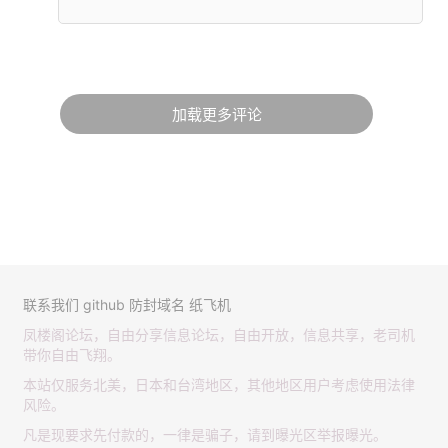
加载更多评论
联系我们
github
防封域名
纸飞机
凤楼阁论坛，自由分享信息论坛，自由开放，信息共享，老司机
带你自由飞翔。
本站仅服务北美，日本和台湾地区，其他地区用户考虑使用法律
风险。
凡是现要求先付款的，一律是骗子，请到曝光区举报曝光。