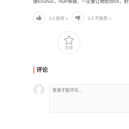
做kouhuo，叫声够骚，一定要让她给你kb
0
人推荐 >
0
人不推荐 >
收藏
评论