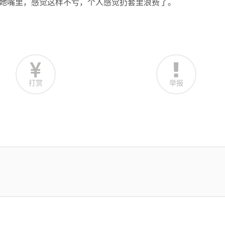
，射她嘴里，感觉这样不亏，个人感觉扔套里浪费了。
打赏
举报