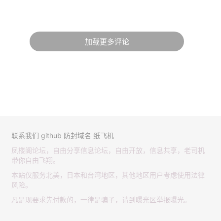
加载更多评论
联系我们
github
防封域名
纸飞机
凤楼阁论坛，自由分享信息论坛，自由开放，信息共享，老司机
带你自由飞翔。
本站仅服务北美，日本和台湾地区，其他地区用户考虑使用法律
风险。
凡是现要求先付款的，一律是骗子，请到曝光区举报曝光。