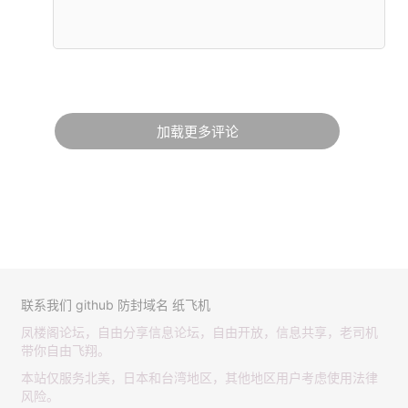
加载更多评论
联系我们
github
防封域名
纸飞机
凤楼阁论坛，自由分享信息论坛，自由开放，信息共享，老司机
带你自由飞翔。
本站仅服务北美，日本和台湾地区，其他地区用户考虑使用法律
风险。