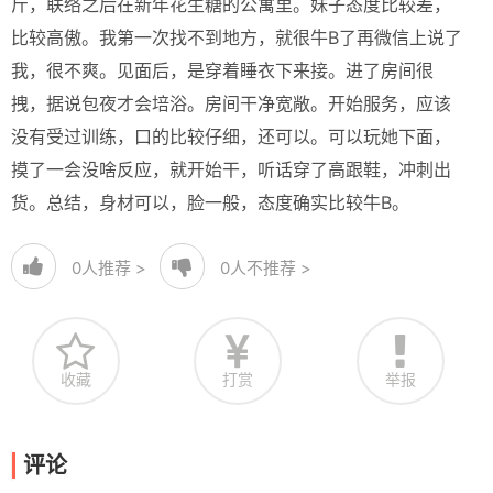
斤，联络之后在新年花生糖的公寓里。妹子态度比较差，
比较高傲。我第一次找不到地方，就很牛B了再微信上说了
我，很不爽。见面后，是穿着睡衣下来接。进了房间很
拽，据说包夜才会培浴。房间干净宽敞。开始服务，应该
没有受过训练，口的比较仔细，还可以。可以玩她下面，
摸了一会没啥反应，就开始干，听话穿了高跟鞋，冲刺出
货。总结，身材可以，脸一般，态度确实比较牛B。
0
人推荐 >
0
人不推荐 >
收藏
打赏
举报
评论