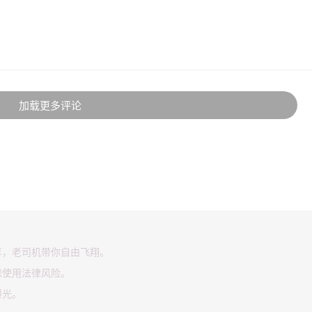
加载更多评论
享，老司机带你自由飞翔。
虑使用法律风险。
曝光。