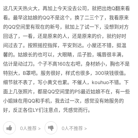
这几天天热火大，再加上今天没去公司，就把出炮Q翻来看
看。最早这姑娘的QQ不是这个，换了二三个了，我看原来
的QQ空间里有现在的新号，就加上了试一下，没想到对方
回话了，一看，还是原来的人，还是原来的价，就约好时
间过去了。按照摇控指挥，平安到达。小屋还不错，挺温
馨的。姑娘长的也可以，大眼睛，瓜子脸，嘴唇很丰满，
估计是动过刀。个子不高160左右吧，身材娇小，胸也不是
特别大，B罩吧。服务很好，样式也很多，300块钱很值。
细节就不表了，写小黄文也累。不催人，kouhuo不错。下
面上几张照片，都是QQ空间里的PS最近姑娘不在，有一些
小姐妹在用QQ和手机，我去过一次，感觉没有她服务的
好，反正各位LY们注意点，凭感觉而行。
0
人推荐 >
0
人不推荐 >