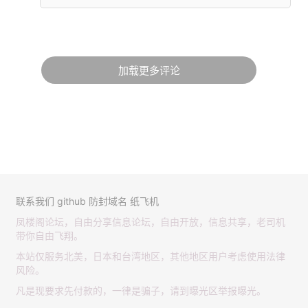
加载更多评论
联系我们
github
防封域名
纸飞机
凤楼阁论坛，自由分享信息论坛，自由开放，信息共享，老司机
带你自由飞翔。
本站仅服务北美，日本和台湾地区，其他地区用户考虑使用法律
风险。
凡是现要求先付款的，一律是骗子，请到曝光区举报曝光。