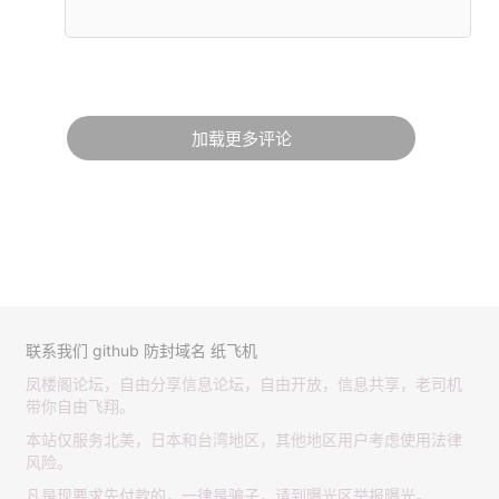
加载更多评论
联系我们
github
防封域名
纸飞机
凤楼阁论坛，自由分享信息论坛，自由开放，信息共享，老司机
带你自由飞翔。
本站仅服务北美，日本和台湾地区，其他地区用户考虑使用法律
风险。
凡是现要求先付款的，一律是骗子，请到曝光区举报曝光。