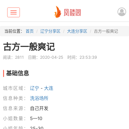
Toggle
navigation
当前位置：
首页
辽宁分享区
大连分享区
古方一般爽记
古方一般爽记
阅读：2811
日期：2020-04-25
时间：23:53:39
基础信息
城市区域：
辽宁
-
大连
信息种类：
洗浴场所
信息来源：
自己开发
小姐数量：
5—10
小姐年龄：
25-30